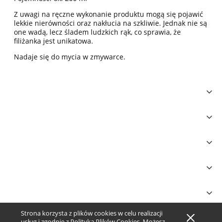
Z uwagi na ręczne wykonanie produktu mogą się pojawić
lekkie nierówności oraz nakłucia na szkliwie. Jednak nie są
one wadą, lecz śladem ludzkich rąk, co sprawia, że
filiżanka jest unikatowa.
Nadaje się do mycia w zmywarce.
Strona korzysta z plików cookies w celu realizacji
Pokaż pełną wersję strony
usług i zgodnie z
Polityką Plików Cookies
. Możesz