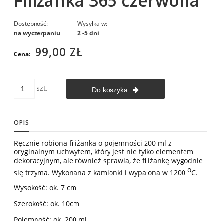
Filiżanka 365 czerwona
Dostępność:
Wysyłka w:
na wyczerpaniu
2 -5 dni
99,00 ZŁ
Cena:
szt.
Do koszyka
OPIS
Ręcznie robiona filiżanka o pojemności 200 ml z
oryginalnym uchwytem, który jest nie tylko elementem
dekoracyjnym, ale również sprawia, że filiżankę wygodnie
o
się trzyma. Wykonana z kamionki i wypalona w 1200
C.
Wysokość: ok. 7 cm
Szerokość: ok. 10cm
Pojemność: ok. 200 ml