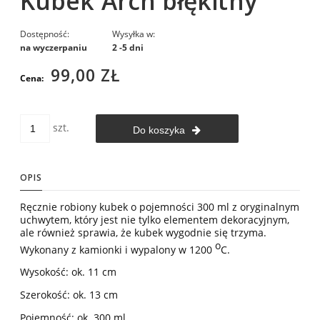
Kubek Arch błękitny
Dostępność:
Wysyłka w:
na wyczerpaniu
2 -5 dni
99,00 ZŁ
Cena:
szt.
Do koszyka
OPIS
Ręcznie robiony kubek o pojemności 300 ml z oryginalnym
uchwytem, który jest nie tylko elementem dekoracyjnym,
ale również sprawia, że kubek wygodnie się trzyma.
o
Wykonany z kamionki i wypalony w 1200
C.
Wysokość: ok. 11 cm
Szerokość: ok. 13 cm
Pojemność: ok. 300 ml