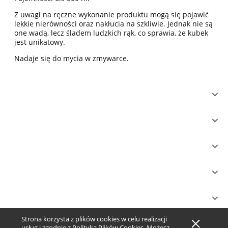
Z uwagi na ręczne wykonanie produktu mogą się pojawić
lekkie nierówności oraz nakłucia na szkliwie. Jednak nie są
one wadą, lecz śladem ludzkich rąk, co sprawia, że kubek
jest unikatowy.
Nadaje się do mycia w zmywarce.
Strona korzysta z plików cookies w celu realizacji
Pokaż pełną wersję strony
usług i zgodnie z
Polityką Plików Cookies
. Możesz