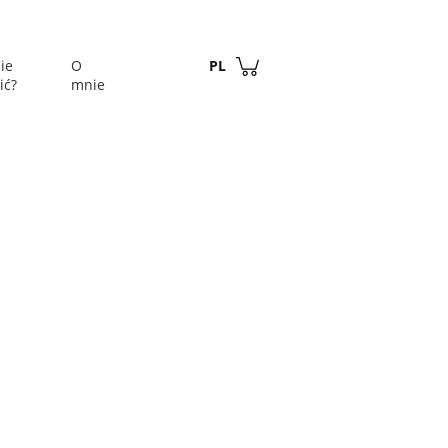
Zaloguj się
ie
O
PL
ić?
mnie