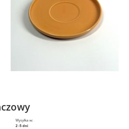
ńczowy
Wysyłka w:
2 -5 dni