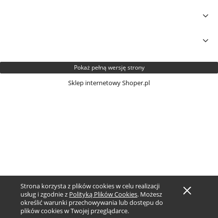
Pokaż pełną wersję strony
Sklep internetowy Shoper.pl
Strona korzysta z plików cookies w celu realizacji
usług i zgodnie z
Polityką Plików Cookies
. Możesz
określić warunki przechowywania lub dostępu do
plików cookies w Twojej przeglądarce.